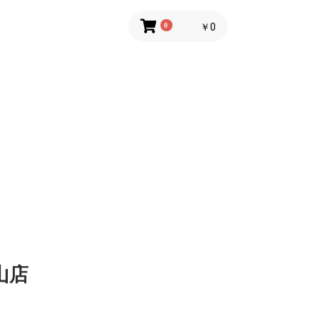
0
￥0
山店
弁当
の他