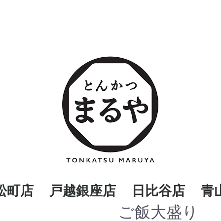
松町店
戸越銀座店
日比谷店
青
ご飯大盛り
弁当
の他
お弁当
その他
お弁当
その他
お
そ